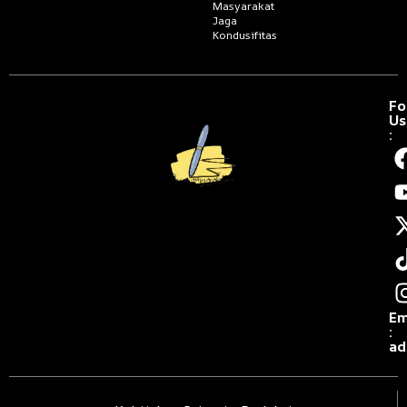
Masyarakat
Jaga
Kondusifitas
Fo
Us
:
Em
:
ad