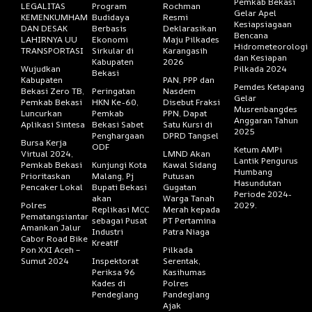
Pemkab Bekasi
LEGALITAS
Program
Rochman
Gelar Apel
KEMENKUMHAM
Budidaya
Resmi
Kesiapsiagaan
DAN DESAK
Berbasis
Deklarasikan
Bencana
LAHIRNYA UU
Ekonomi
Maju Pilkades
Hidrometeorologi
TRANSPORTASI
Sirkular di
Karangasih
dan Kesiapan
Kabupaten
2026
Wujudkan
Pilkada 2024
Bekasi
Kabupaten
PAN, PPP dan
Pemdes Ketapang
Bekasi Zero TB,
Peringatan
Nasdem
Gelar
Pemkab Bekasi
HKN Ke-60,
Disebut Fraksi
Musrenbangdes
Luncurkan
Pemkab
PPN, Dapat
Anggaran Tahun
Aplikasi Sintesa
Bekasi Sabet
Satu Kursi di
2025
Penghargaan
DPRD Tangsel
Bursa Kerja
ODF
Ketum AMPi
Virtual 2024,
LMND Akan
Lantik Pengurus
Pemkab Bekasi
Kunjungi Kota
Kawal Sidang
Humbang
Prioritaskan
Malang, Pj
Putusan
Hasundutan
Pencaker Lokal
Bupati Bekasi
Gugatan
Periode 2024-
akan
Warga Tanah
Polres
2029.
Replikasi MCC
Merah kepada
Pematangsiantar
sebagai Pusat
PT Pertamina
Amankan Jalur
Industri
Patra Niaga
Cabor Road Bike
Kreatif
Pon XXI Aceh –
Pilkada
Sumut 2024
Inspektorat
Serentak,
Periksa 96
Kasihumas
Kades di
Polres
Pendeglang
Pandeglang
Ajak