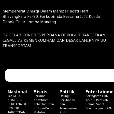
Mempererat Sinergi Dalam Memperingati Hari
Bhayangkara ke-80, Forkopimda Bersama IJTI Korda
Depok Gelar Lomba Mancing
O2 GELAR KONGRES PERDANA DI BOGOR: TARGETKAN
LEGALITAS KEMENKUMHAM DAN DESAK LAHIRNYA UU
TRANSPORTASI
Nasional
Bisnis
Politik
Entertainme
O2 GELAR
Perkuat
Usung
Peringatan HKN
KONGRES
Komitmen
Perubahan
Ke-60, Pemkab
PERDANA DI
Keberlanjutan,
dan
Bekasi Sabet
BOGOR:
PT FajarPaper
Transparansi,
Penghargaan ODF
TARGETKAN
Melalui
Rudi