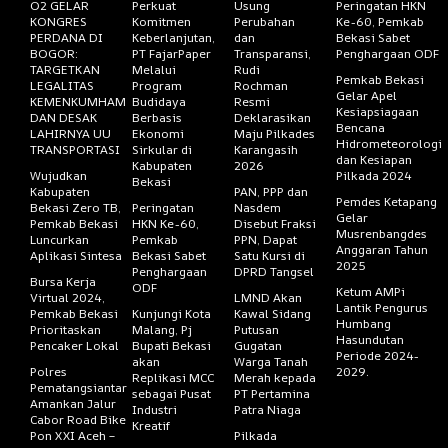
O2 GELAR
Perkuat
Usung
Peringatan HKN
KONGRES
Komitmen
Perubahan
Ke-60, Pemkab
PERDANA DI
Keberlanjutan,
dan
Bekasi Sabet
BOGOR:
PT FajarPaper
Transparansi,
Penghargaan ODF
TARGETKAN
Melalui
Rudi
Pemkab Bekasi
LEGALITAS
Program
Rochman
Gelar Apel
KEMENKUMHAM
Budidaya
Resmi
Kesiapsiagaan
DAN DESAK
Berbasis
Deklarasikan
Bencana
LAHIRNYA UU
Ekonomi
Maju Pilkades
Hidrometeorologi
TRANSPORTASI
Sirkular di
Karangasih
dan Kesiapan
Kabupaten
2026
Wujudkan
Pilkada 2024
Bekasi
Kabupaten
PAN, PPP dan
Pemdes Ketapang
Bekasi Zero TB,
Peringatan
Nasdem
Gelar
Pemkab Bekasi
HKN Ke-60,
Disebut Fraksi
Musrenbangdes
Luncurkan
Pemkab
PPN, Dapat
Anggaran Tahun
Aplikasi Sintesa
Bekasi Sabet
Satu Kursi di
2025
Penghargaan
DPRD Tangsel
Bursa Kerja
ODF
Ketum AMPi
Virtual 2024,
LMND Akan
Lantik Pengurus
Pemkab Bekasi
Kunjungi Kota
Kawal Sidang
Humbang
Prioritaskan
Malang, Pj
Putusan
Hasundutan
Pencaker Lokal
Bupati Bekasi
Gugatan
Periode 2024-
akan
Warga Tanah
Polres
2029.
Replikasi MCC
Merah kepada
Pematangsiantar
sebagai Pusat
PT Pertamina
Amankan Jalur
Industri
Patra Niaga
Cabor Road Bike
Kreatif
Pon XXI Aceh –
Pilkada