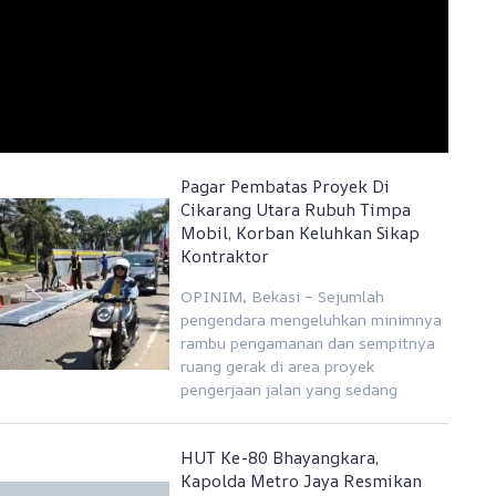
Pagar Pembatas Proyek Di
Cikarang Utara Rubuh Timpa
Mobil, Korban Keluhkan Sikap
Kontraktor
OPINIM, Bekasi – Sejumlah
pengendara mengeluhkan minimnya
rambu pengamanan dan sempitnya
ruang gerak di area proyek
pengerjaan jalan yang sedang
HUT Ke-80 Bhayangkara,
Kapolda Metro Jaya Resmikan