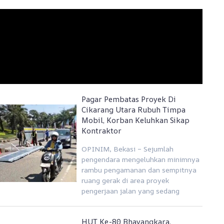
Pagar Pembatas Proyek Di
Cikarang Utara Rubuh Timpa
Mobil, Korban Keluhkan Sikap
Kontraktor
OPINIM, Bekasi – Sejumlah
pengendara mengeluhkan minimnya
rambu pengamanan dan sempitnya
ruang gerak di area proyek
pengerjaan jalan yang sedang
HUT Ke-80 Bhayangkara,