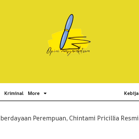
k
Kriminal
More
Kebija
erdayaan Perempuan, Chintami Pricillia Resm