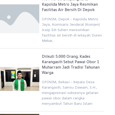
Kapolda Metro Jaya Resmikan
Fasilitas Air Bersih Di Depok
OPINIM, Depok - Kapolda Metro
Jaya, Komisaris Jenderal (Komjen)
Asep Edi Suheri meresmikan
fasilitas air bersih di wilayah Duren
Mekar,
Diikuti 5.000 Orang, Kades
Karangasih Sebut Pawai Obor 1
Muharram Jadi Tradisi Tahunan
Warga
OPINIM, Bekasi - Kepala Desa
Karangasih, Samsu Dawam, S.H.,
mengapresiasi suksesnya gelaran
pawai obor dalam rangka
menyambut Tahun Baru Islam